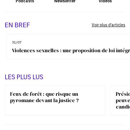
Podcasts
Newsletter
Vidéos
EN BREF
Voir plus d'articles
31/07
Violences sexuelles : une proposition de loi inté
LES PLUS LUS
Feux de forêt : que risque un
Présid
pyromane devant la justice ?
peuve
candi