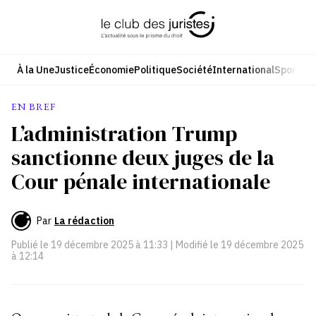
Aller
au
contenu
À la Une
Justice
Économie
Politique
Société
International
Sport
Cul
EN BREF
L’administration Trump
sanctionne deux juges de la
Cour pénale internationale
Par
La rédaction
Publié le
19 décembre 2025 à 11:33
| Modifié le
19 décembre 2025
à 12:14