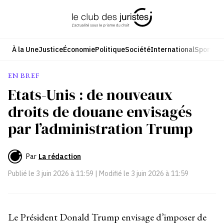
Aller
au
contenu
À la Une
Justice
Économie
Politique
Société
International
Sport
Cul
EN BREF
Etats-Unis : de nouveaux
droits de douane envisagés
par l’administration Trump
Par
La rédaction
Publié le
3 juin 2026 à 11:59
| Modifié le
3 juin 2026 à 11:59
Le Président Donald Trump envisage d’imposer de