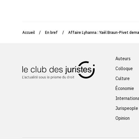
Accueil
/
En bref
/
Affaire Lyhanna : Yaël Braun-Pivet demand
Auteurs
Colloque
Culture
Économie
Internation
Jurispeople
Opinion