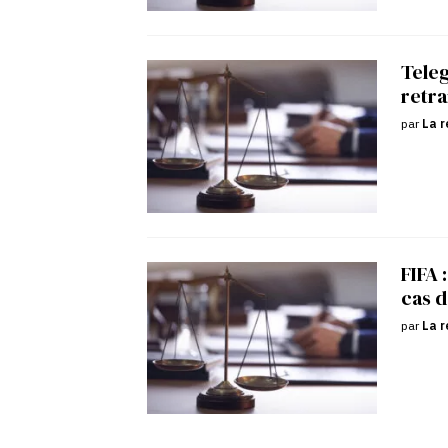
Tele
retra
par
La r
FIFA 
cas d
par
La r