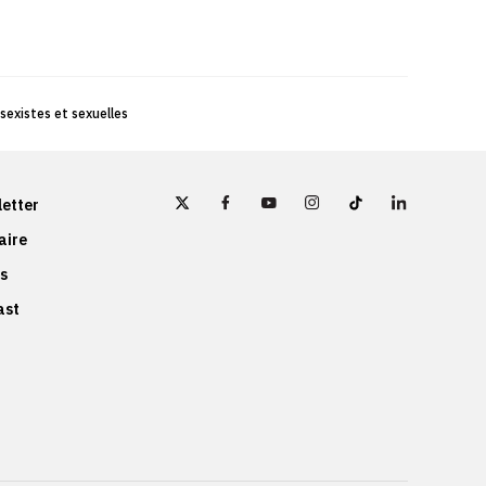
 sexistes et sexuelles
etter
aire
s
ast