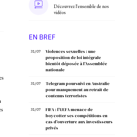
Découvrez l'ensemble de nos
vidéos
EN BREF
Violences sexuelles : une
31/07
proposition de loi intégrale
bientôt déposée à l’Assemblée
nationale
es
Telegram poursuivi en Australie
31/07
pour manquement au retrait de
contenus terroristes
n
es
FIFA : l’UEFA menace de
31/07
boycotter ses compétitions en
cas d’ouverture aux investisseurs
privés