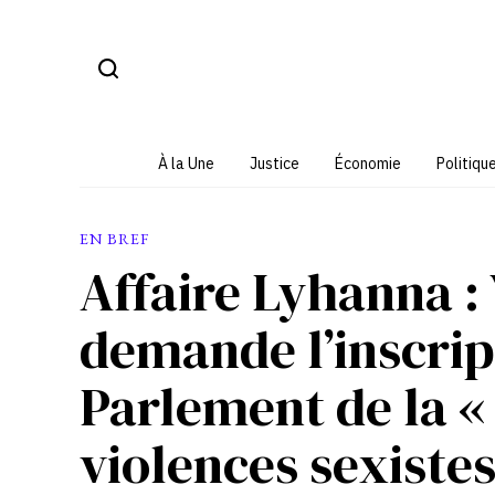
Aller
au
contenu
À la Une
Justice
Économie
Politiqu
EN BREF
Affaire Lyhanna :
demande l’inscrip
Parlement de la « 
violences sexistes