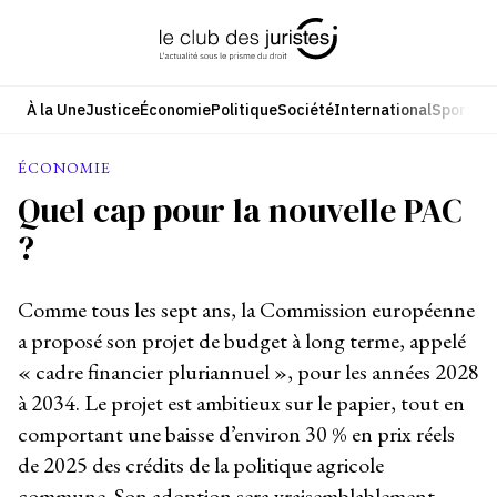
Aller
au
contenu
À la Une
Justice
Économie
Politique
Société
International
Sport
Cul
ÉCONOMIE
Quel cap pour la nouvelle PAC
?
Comme tous les sept ans, la Commission européenne
a proposé son projet de budget à long terme, appelé
« cadre financier pluriannuel », pour les années 2028
à 2034. Le projet est ambitieux sur le papier, tout en
comportant une baisse d’environ 30 % en prix réels
de 2025 des crédits de la politique agricole
commune. Son adoption sera vraisemblablement