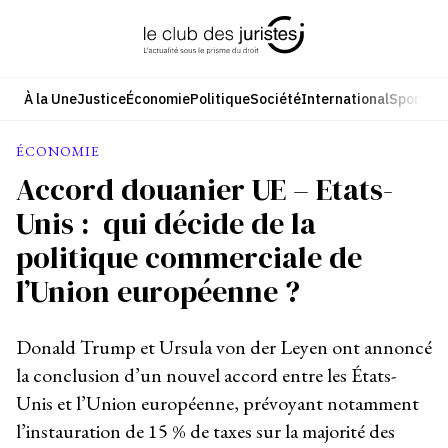
Aller
au
contenu
À la Une
Justice
Économie
Politique
Société
International
Sport
Cul
ÉCONOMIE
Accord douanier UE – Etats-
Unis : qui décide de la
politique commerciale de
l’Union européenne ?
Donald Trump et Ursula von der Leyen ont annoncé
la conclusion d’un nouvel accord entre les États-
Unis et l’Union européenne, prévoyant notamment
l’instauration de 15 % de taxes sur la majorité des