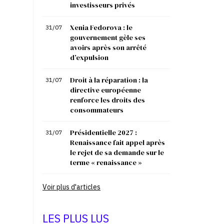
investisseurs privés
Xenia Fedorova : le
31/07
gouvernement gèle ses
avoirs après son arrêté
d’expulsion
Droit à la réparation : la
31/07
directive européenne
renforce les droits des
consommateurs
Présidentielle 2027 :
31/07
Renaissance fait appel après
le rejet de sa demande sur le
terme « renaissance »
Voir plus d'articles
LES PLUS LUS