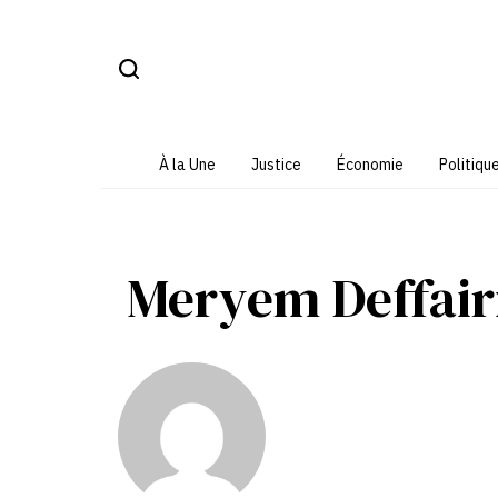
Aller
au
contenu
À la Une
Justice
Économie
Politiqu
Meryem Deffair