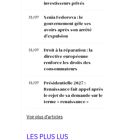
investisseurs privés
Xenia Fedorova : le
31/07
gouvernement gèle ses
avoirs après son arrêté
d’expulsion
Droit à la réparation : la
31/07
directive européenne
renforce les droits des
consommateurs
Présidentielle 2027 :
31/07
Renaissance fait appel après
le rejet de sa demande sur le
terme « renaissance »
Voir plus d'articles
LES PLUS LUS