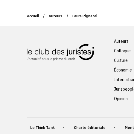
Accueil
/
Auteurs
/
Laura Pignatel
Auteurs
Colloque
Culture
Économie
Internatio
Jurispeopl
Opinion
Le Think Tank
Charte éditoriale
Ment