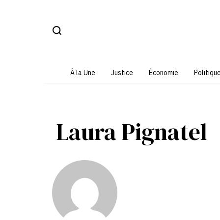
Aller
au
contenu
À la Une
Justice
Économie
Politiqu
Laura Pignatel