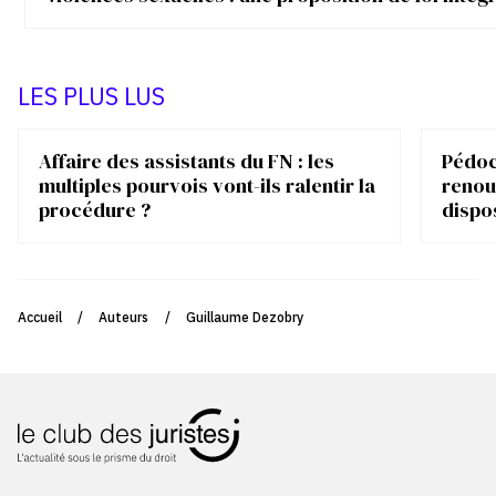
LES PLUS LUS
Affaire des assistants du FN : les
Pédocr
multiples pourvois vont-ils ralentir la
renou
procédure ?
dispo
Accueil
/
Auteurs
/
Guillaume Dezobry