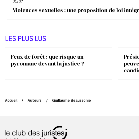
31/07
Violences sexuelles : une proposition de loi inté
LES PLUS LUS
Feux de forêt : que risque un
Présid
pyromane devant la justice ?
peuve
candi
Accueil
/
Auteurs
/
Guillaume Beaussonie