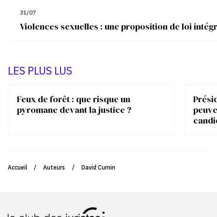
31/07
Violences sexuelles : une proposition de loi inté
LES PLUS LUS
Feux de forêt : que risque un
Présid
pyromane devant la justice ?
peuve
candi
Accueil
/
Auteurs
/
David Cumin