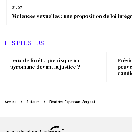
31/07
Violences sexuelles : une proposition de loi inté
LES PLUS LUS
Feux de forêt : que risque un
Présid
pyromane devant la justice ?
peuve
candi
Accueil
/
Auteurs
/
Béatrice Espesson-Vergeat