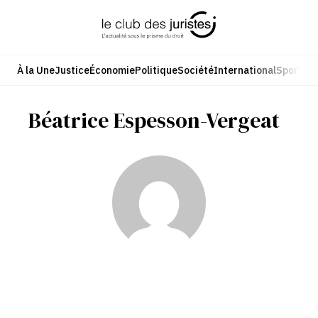
Aller
au
contenu
À la Une
Justice
Économie
Politique
Société
International
Sport
Cul
Béatrice Espesson-Vergeat