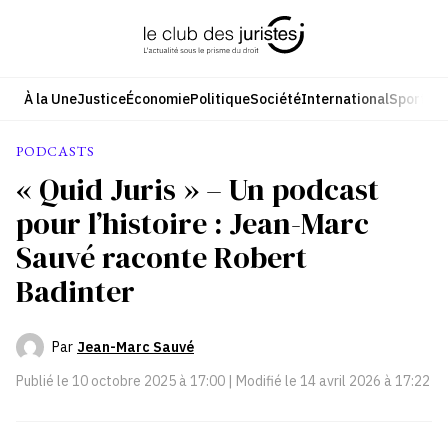
Aller
au
contenu
À la Une
Justice
Économie
Politique
Société
International
Sport
Cul
PODCASTS
« Quid Juris » – Un podcast
pour l’histoire : Jean-Marc
Sauvé raconte Robert
Badinter
Par
Jean-Marc Sauvé
Publié le
10 octobre 2025 à 17:00
| Modifié le
14 avril 2026 à 17:22