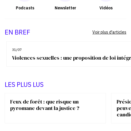
Podcasts
Newsletter
Vidéos
EN BREF
Voir plus d'articles
31/07
Violences sexuelles : une proposition de loi inté
LES PLUS LUS
Feux de forêt : que risque un
Présid
pyromane devant la justice ?
peuve
candi