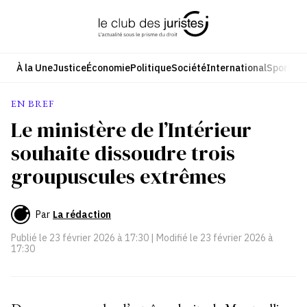
Aller
au
contenu
À la Une
Justice
Économie
Politique
Société
International
Sport
Cul
EN BREF
Le ministère de l’Intérieur
souhaite dissoudre trois
groupuscules extrêmes
Par
La rédaction
Publié le
23 février 2026 à 17:30
| Modifié le
23 février 2026 à
17:30