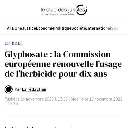
Aller
au
contenu
À la Une
Justice
Économie
Politique
Société
International
Sport
Cul
EN BREF
Glyphosate : la Commission
européenne renouvelle l’usage
de l’herbicide pour dix ans
Par
La rédaction
Publié le
16 novembre 2023 à 15:33
| Modifié le
16 novembre 2023
à 15:35