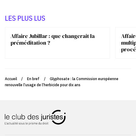
LES PLUS LUS
Affaire Jubillar : que changerait la
Affair
préméditation ?
multip
procé
Accueil
/
En bref
/
Glyphosate : la Commission européenne
renouvelle l’usage de l’herbicide pour dix ans