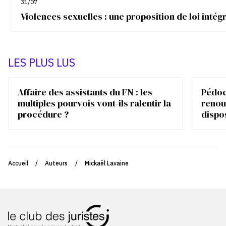
31/07
Violences sexuelles : une proposition de loi inté
LES PLUS LUS
Affaire des assistants du FN : les
Pédocr
multiples pourvois vont-ils ralentir la
renou
procédure ?
dispo
Accueil
/
Auteurs
/
Mickaël Lavaine